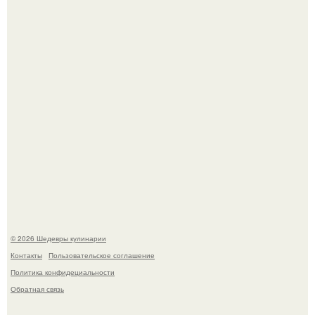
Зендея получила номинацию на премию "Эмми" в
категории "лучшая актриса в драматическом сериале" за
третий сезон "эйфории".
Мария порошина показала повзрослевшую дочь.
© 2026 Шедевры кулинарии
Контакты
Пользовательское соглашение
Политика конфидециальности
Обратная связь