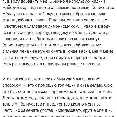
1. в воду добавить мёд. Обычно я использую жидкий
майский мёд - для детей он самый полезный. Количество
мёда указала на свой вкус, но можно брать и меньше,
можно добавить сахар. В целом, сильная сладость не
чувствуется благодаря лимонному соку. Туда же в воду
всыпать специи: корицу, гвоздику и имбирь. Довести до
кипения и пусть сбитень покипит несколько минут
(ориентируемся на 5. в итоге должна образоваться
сильная пена - её нужно снять в конце варки. Внимание!
Только в том случае, если снимать в процессе варки,
есть риск выудить все приправы раньше времени.
2. из лимона выжать сок любым удобным для вас
способом. Я это с помощью толкушки и сита делаю. Сок
влить в сбитень и можно процеживать готовый напиток.
Летом рекомендую напиток охлаждать, но можно пить и
тёплым. Количество ингредиентов можно менять,
частично заменять состав: использовать другие специи,
лайм или апельсин вместо лимона, возможно, даже мяту