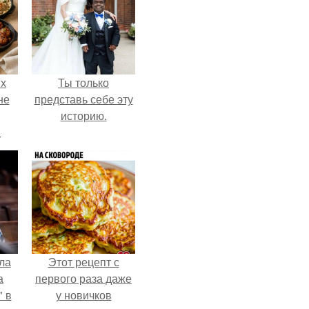
ых
Ты только
не
представь себе эту
историю.
а
ла
Этот рецепт с
а
первого раза даже
 в
у новичков