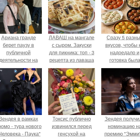
Ариана гранде
ЛАВАШ на мангале
Сразу 5 разн
берет паузу в
с сыром. Закуски
вкусов, чтобы 
публичной
для пикника: топ - 3
надоедало и
деятельности на
рецепта из лаваша
готовка был
фоне слухов о
на мангале на
проще.
своем здоровье.
любой вкус.
Зендея в рамках
Токсис публично
Зендея получи
ромо - тура нового
извинился перед
номинацию н
Человека - Паука"
генсухой на
премию "Эмми"