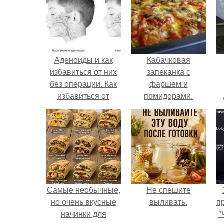
Аденоиды и как
Кабачковая
избавиться от них
запеканка с
без операции. Как
фаршем и
избавиться от
помидорами.
аденоидов без
операции?
Самые необычные,
Не спешите
но очень вкусные
выливать.
п
начинки для
"