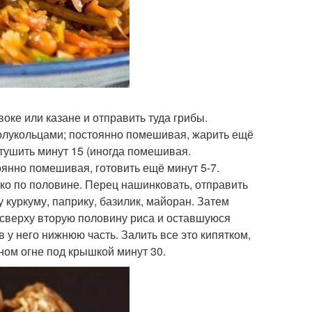
оке или казане и отправить туда грибы.
полукольцами; постоянно помешивая, жарить ещё
 тушить минут 15 (иногда помешивая.
янно помешивая, готовить ещё минут 5-7.
лько по половине. Перец нашинковать, отправить
у куркуму, паприку, базилик, майоран. Затем
, сверху вторую половину риса и оставшуюся
в у него нижнюю часть. Залить все это кипятком,
ном огне под крышкой минут 30.