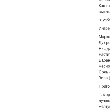
Как т
выклю
3. узб
Ингре
Морков
Лук ре
Рис де
Расти
Барани
Чеснок
Соль -
Зира (
Приго
1. мо
лучше
желту