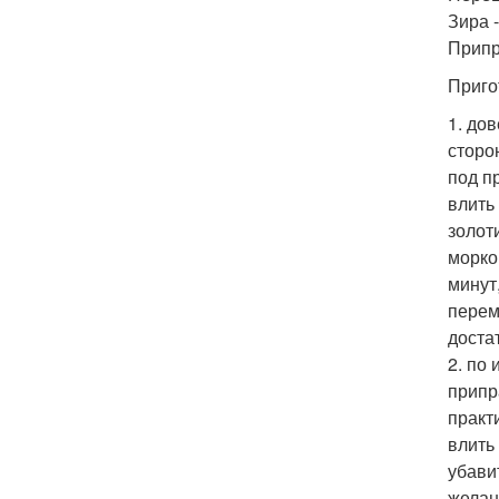
Зира -
Припр
Приго
1. до
сторо
под п
влить
золот
морко
минут
перем
доста
2. по
припр
практ
влить
убави
желан