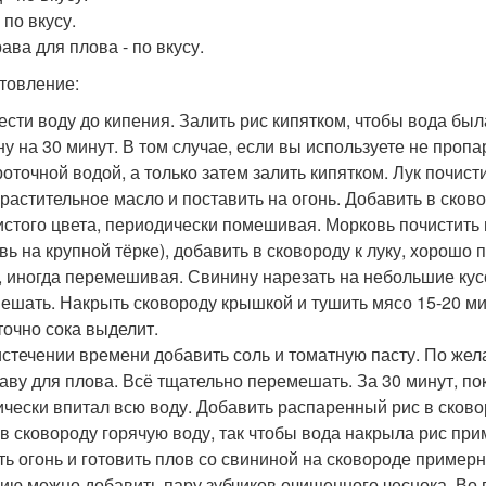
 по вкусу.
ава для плова - по вкусу.
товление:
вести воду до кипения. Залить рис кипятком, чтобы вода был
ну на 30 минут. В том случае, если вы используете не проп
роточной водой, а только затем залить кипятком. Лук почист
 растительное масло и поставить на огонь. Добавить в сков
истого цвета, периодически помешивая. Морковь почистить 
вь на крупной тёрке), добавить в сковороду к луку, хорошо
, иногда перемешивая. Свинину нарезать на небольшие кус
ешать. Накрыть сковороду крышкой и тушить мясо 15-20 м
точно сока выделит.
 истечении времени добавить соль и томатную пасту. По же
аву для плова. Всё тщательно перемешать. За 30 минут, по
ически впитал всю воду. Добавить распаренный рис в сково
 в сковороду горячую воду, так чтобы вода накрыла рис при
ть огонь и готовить плов со свининой на сковороде примерн
ию можно добавить пару зубчиков очищенного чеснока. Во 