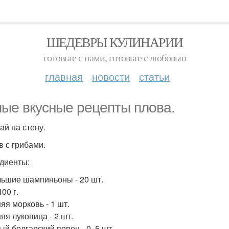
ШЕДЕВРЫ КУЛИНАРИИ
готовьте с нами, готовьте с любовью
главная
новости
статьи
ые вкусные рецепты плова.
ай на стену.
в с грибами.
диенты:
ьшие шампиньоны - 20 шт.
400 г.
яя морковь - 1 шт.
яя луковица - 2 шт.
ый болгарский перец - 0, 5 шт.