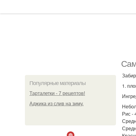
Сам
Забир
Популярные материалы
1. пло
Тарталетки - 7 рецептов!
Ингре
Аджика из слив на зиму.
Небол
Рис - 
Средн
Средн
Красн