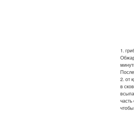
1. гр
Обжар
минут
После
2. от
в ско
всыпа
часть
чтобы