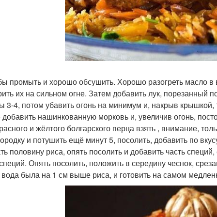
ибы промыть и хорошо обсушить. Хорошо разогреть масло в в
ить их на сильном огне. Затем добавить лук, порезанный 
ы 3-4, потом убавить огонь на минимум и, накрыв крышкой,
 добавить нашинкованную морковь и, увеличив огонь, посто
 красного и жёлтого болгарского перца взять , внимание, то
вородку и потушить ещё минут 5, посолить, добавить по вкус
ть половину риса, опять посолить и добавить часть специй
 специй. Опять посолить, положить в середину чеснок, среза
 вода была на 1 см выше риса, и готовить на самом медлен