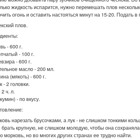
олько жидкость испарится, нужно перемешать плов несколько
чить огонь и оставить настояться минут на 15-20. Подать в 
екский плов.
диенты:
ь - 600 г.
пчатый - 100 г.
взира - 600 г.
тельное масло - 200 мл.
на (мякоть) - 600 г.
 - 2 головки.
 2 ч. л.
кумин) - по вкусу.
товление:
рковь нарезать брусочками, а лук - не слишком тонкими кол
 брать крупную, не слишком молодую, чтобы она сохраняла
ю морковь, но во многих других странах ее трудно найти.