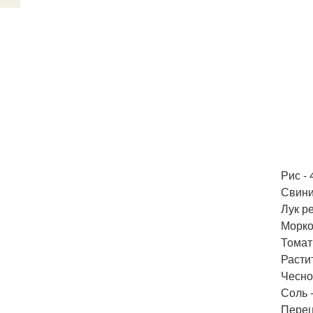
Рис - 
Свинин
Лук ре
Морков
Томатн
Расти
Чеснок
Соль -
Перец 