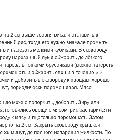
а на 2 см выше уровня риса, и отставить в
аренный рис, тогда его нужно вначале промыть
ить и нарезать мелкими кубиками. В сковороду
ороду нарезанный лук и обжарить до лёгкого
и нарезать тонкими брусочками (можно натереть
 перемешать и обжарить овощи в течение 5-7
очки и добавить в сковороду к овощам, хорошо
инут, периодически перемешивая. Мясо
ланию можно поперчить, добавить Зиру или
ка готовились овощи с мясом, рис распарился и
роду к мясу и тщательно перемешать. Затем
мерно на 2 см. Закрыть сковороду крышкой,
о 35 минут, до полного испарения жидкости. По
время готовки риса не нужно его перемешивать.