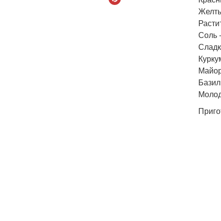
Желты
Расти
Соль -
Сладк
Куркум
Майор
Базили
Молод
Приго