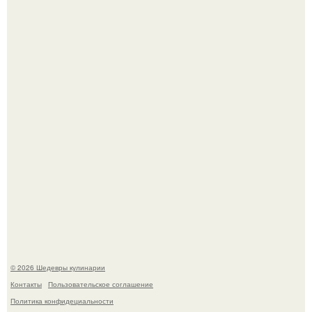
Токсис публично извинился перед генсухой на концерте
крида.
Зендея получила номинацию на премию "Эмми" в
категории "лучшая актриса в драматическом сериале" за
третий сезон "эйфории".
© 2026 Шедевры кулинарии
Контакты
Пользовательское соглашение
Политика конфидециальности