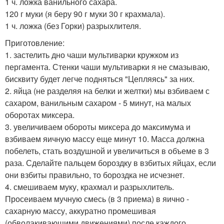
1 ч. ложка ванильного сахара.
120 г муки (я беру 90 г муки 30 г крахмала).
1 ч. ложка (без Горки) разрыхлителя.
Приготовление:
1. застелить дно чаши мультиварки кружком из
пергамента. Стенки чаши мультиварки я не смазываю,
бисквиту будет легче подняться "Цепляясь" за них.
2. яйца (не разделяя на белки и желтки) мы взбиваем с
сахаром, ванильным сахаром - 5 минут, на малых
оборотах миксера.
3. увеличиваем обороты миксера до максимума и
взбиваем яичную массу еще минут 10. Масса должна
побелеть, стать воздушной и увеличиться в объеме в 3
раза. Сделайте пальцем бороздку в взбитых яйцах, если
они взбиты правильно, то бороздка не исчезнет.
4. смешиваем муку, крахмал и разрыхлитель.
Просеиваем мучную смесь (в 3 приема) в яично -
сахарную массу, аккуратно промешивая
(обволакивающими движениями) после каждого