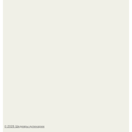
Сын Луи де фюнеса, который выбрал свой путь.
Самая популярная еда летом - мороженое.
© 2026 Шедевры кулинарии