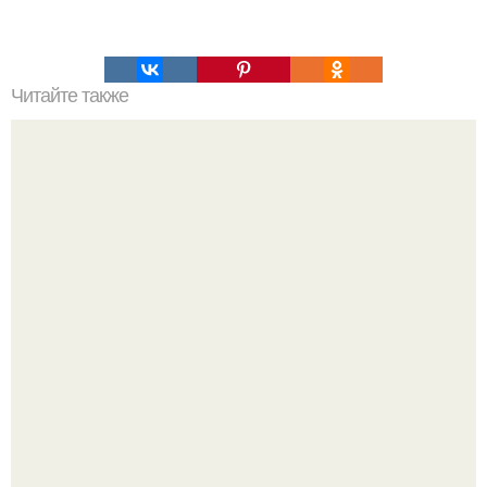
Читайте также
Пышные панкейки. Топ - 5 рецептов пышных панкейков