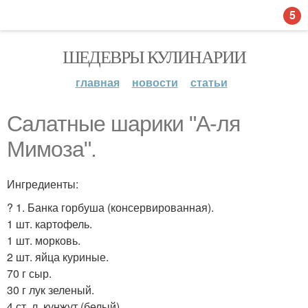
5
ШЕДЕВРЫ КУЛИНАРИИ
главная
новости
статьи
Салатные шарики "А-ля
Мимоза".
Ингредиенты:
? 1. Банка горбуша (консервированная).
1 шт. картофель.
1 шт. морковь.
2 шт. яйца куриные.
70 г сыр.
30 г лук зеленый.
4 ст. л. кунжут (белый).