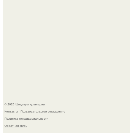
деду.
Лето - лучшее время для сочных овощей, свежей зелени
и салатов, которые готовятся буквально за несколько
минут.
© 2026 Шедевры кулинарии
Контакты
Пользовательское соглашение
Политика конфидециальности
Обратная связь