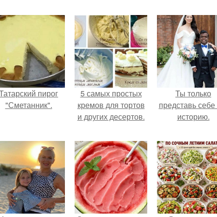
Татарский пирог
5 самых простых
Ты только
"Сметанник".
кремов для тортов
представь себе 
и других десертов.
историю.