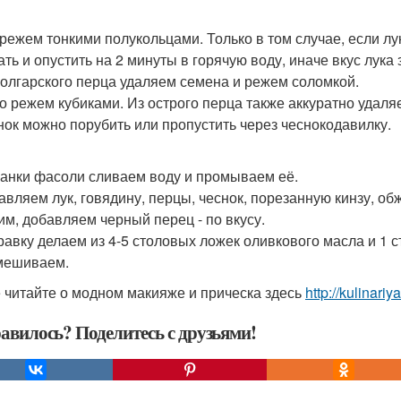
к режем тонкими полукольцами. Только в том случае, если лу
ать и опустить на 2 минуты в горячую воду, иначе вкус лука 
 болгарского перца удаляем семена и режем соломкой.
со режем кубиками. Из острого перца также аккуратно удаля
снок можно порубить или пропустить через чеснокодавилку.
 банки фасоли сливаем воду и промываем её.
бавляем лук, говядину, перцы, чеснок, порезанную кинзу, о
лим, добавляем черный перец - по вкусу.
правку делаем из 4-5 столовых ложек оливкового масла и 1 с
мешиваем.
 читайте о модном макияже и прическа здесь
http://kulinariy
авилось? Поделитесь с друзьями!