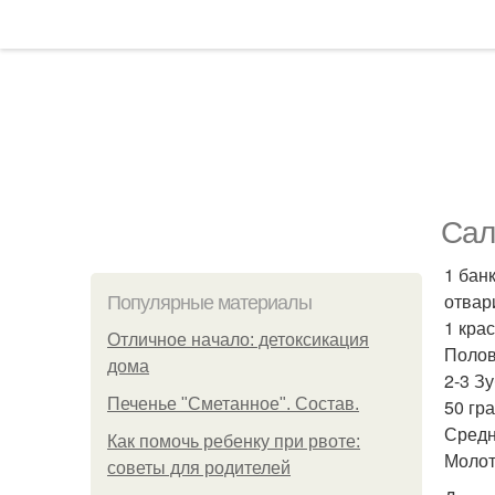
Сал
1 бан
отвар
Популярные материалы
1 кра
Отличное начало: детоксикация
Полов
дома
2-3 Зу
Печенье "Сметанное". Состав.
50 гр
Средн
Как помочь ребенку при рвоте:
Молот
советы для родителей