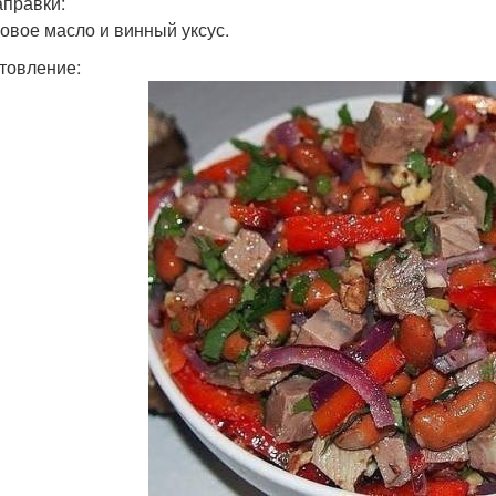
аправки:
овое масло и винный уксус.
товление: