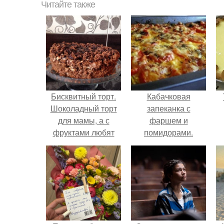
Читайте также
Бисквитный торт.
Кабачковая
Шоколадный торт
запеканка с
для мамы, а с
фаршем и
фруктами любят
помидорами.
мои подруги.