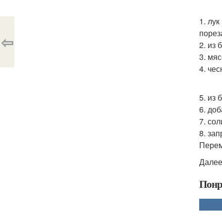
1. лу
порез
⇦
2. из
3. мя
4. че
5. из
6. до
7. со
8. за
Пере
Далее
Понр