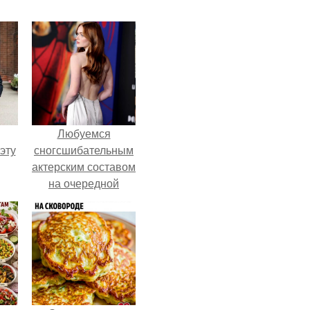
Любуемся
эту
сногсшибательным
актерским составом
на очередной
премьере нового
человека - паука.