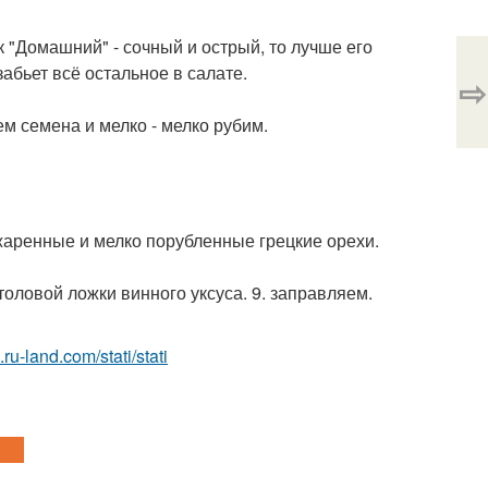
к "Домашний" - сочный и острый, то лучше его
забьет всё остальное в салате.
⇨
ем семена и мелко - мелко рубим.
бжаренные и мелко порубленные грецкие орехи.
толовой ложки винного уксуса. 9. заправляем.
a.ru-land.com/stati/stati