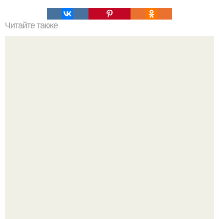
Читайте также
Мясные рецепты для детей до года 1. МЯСНОЕ СУФЛЕ.
с 10 мес. Ингредиенты: нежирное мясо - 50 г.