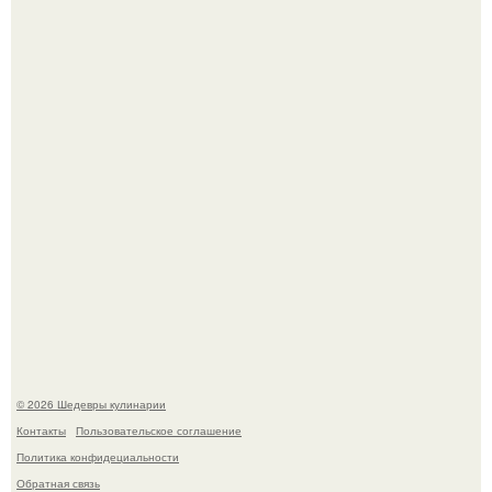
Самая популярная еда летом - мороженое.
Этот рецепт с первого раза даже у новичков получается.
© 2026 Шедевры кулинарии
Контакты
Пользовательское соглашение
Политика конфидециальности
Обратная связь