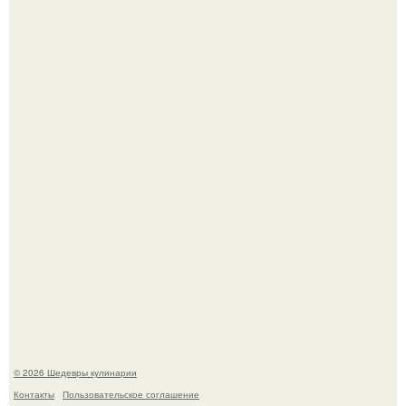
Лето - лучшее время для сочных овощей, свежей зелени
и салатов, которые готовятся буквально за несколько
минут.
Этот рецепт с первого раза даже у новичков получается.
© 2026 Шедевры кулинарии
Контакты
Пользовательское соглашение