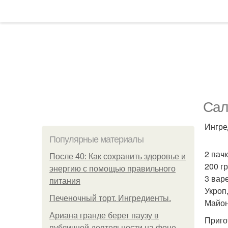
Сал
Ингре
Популярные материалы
2 пач
После 40: Как сохранить здоровье и
200 г
энергию с помощью правильного
3 вар
питания
Укроп
Печеночный торт. Ингредиенты.
Майон
Ариана гранде берет паузу в
Приго
публичной деятельности на фоне