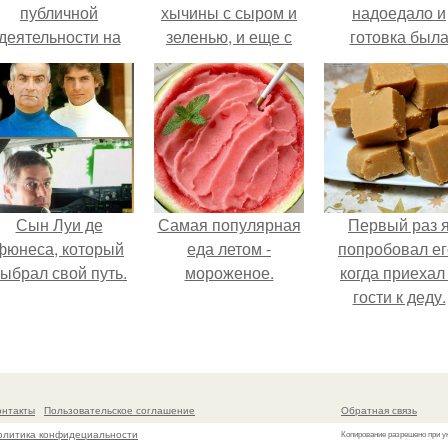
публичной
хычины с сыром и
надоедало и
деятельности на
зеленью, и еще с
готовка был
фоне слухов о
картошкой и
проще.
своем здоровье.
зеленью.
Сын Луи де
Самая популярная
Первый раз 
фюнеса, который
еда летом -
попробовал ег
ыбрал свой путь.
мороженое.
когда приехал
гости к деду.
онтакты
Пользовательское соглашение
Обратная связь
олитика конфидециальности
Копирование разрешено при у