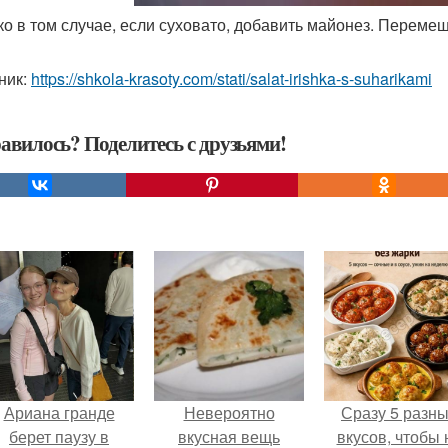
ько в том случае, если суховато, добавить майонез. Перемеш
ник:
https://shkola-krasoty.com/stati/salat-irishka-s-suharikami
авилось? Поделитесь с друзьями!
Ариана гранде
Невероятно
Сразу 5 разн
берет паузу в
вкусная вещь
вкусов, чтобы 