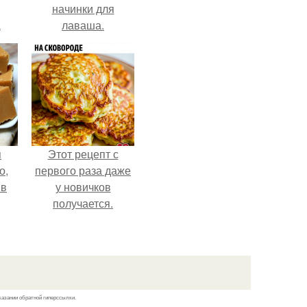
начинки для
а
лаваша.
я
Этот рецепт с
о,
первого раза даже
 в
у новичков
получается.
казании обратной гиперссылки.