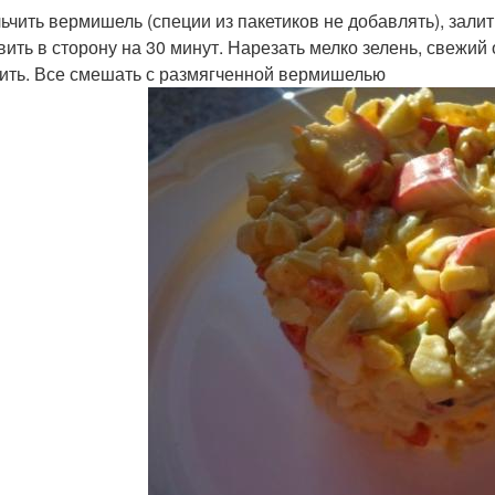
ьчить вермишель (специи из пакетиков не добавлять), залит
вить в сторону на 30 минут. Нарезать мелко зелень, свежи
ить. Все смешать с размягченной вермишелью