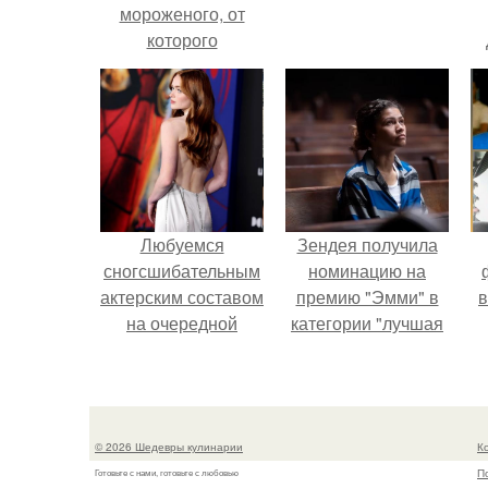
мороженого, от
которого
невозможно
оторваться.
Любуемся
Зендея получила
сногсшибательным
номинацию на
актерским составом
премию "Эмми" в
в
на очередной
категории "лучшая
премьере нового
актриса в
человека - паука.
драматическом
сериале" за третий
сезон "эйфории".
© 2026 Шедевры кулинарии
К
П
Готовьте с нами, готовьте с любовью