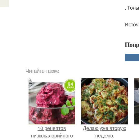
. Тол
Источ
Понр
Читайте также
10 рецептов
Дeлaю yжe втopую
низкокалорийного
нeдeлю.