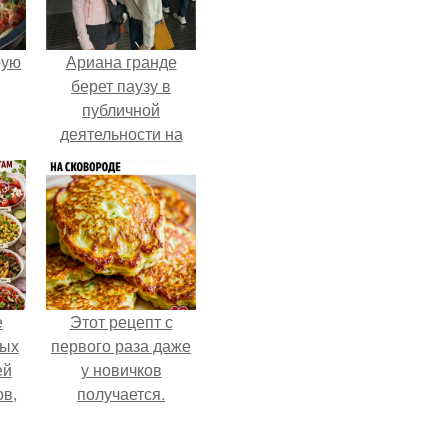
pую
Ариана гранде
берет паузу в
публичной
деятельности на
фоне слухов о
своем здоровье.
е
Этот рецепт с
ных
первого раза даже
ей
у новичков
ов,
получается.
тся