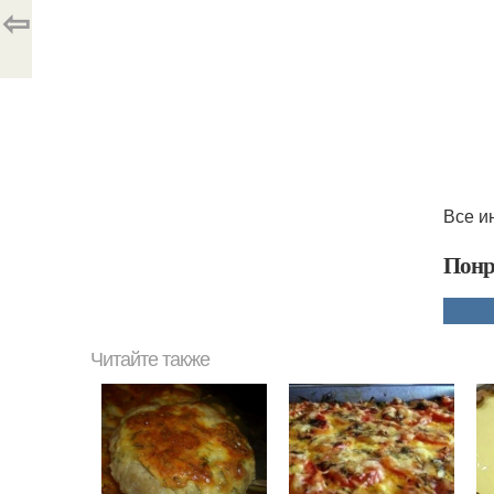
⇦
Все и
Понр
Читайте также