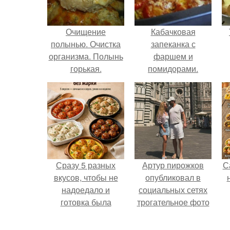
Очищение
Кабачковая
полынью. Очистка
запеканка с
организма. Полынь
фаршем и
горькая.
помидорами.
Сразу 5 разных
Артур пирожков
С
вкусов, чтобы не
опубликовал в
надоедало и
социальных сетях
готовка была
трогательное фото
проще.
с супругой
Анжеликой,