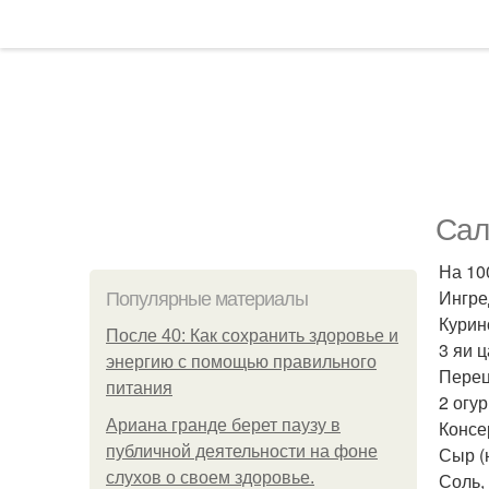
Сал
На 100
Ингре
Популярные материалы
Курино
После 40: Как сохранить здоровье и
3 яи ц
энергию с помощью правильного
Перец
питания
2 огур
Ариана гранде берет паузу в
Консер
публичной деятельности на фоне
Сыр (н
слухов о своем здоровье.
Соль,