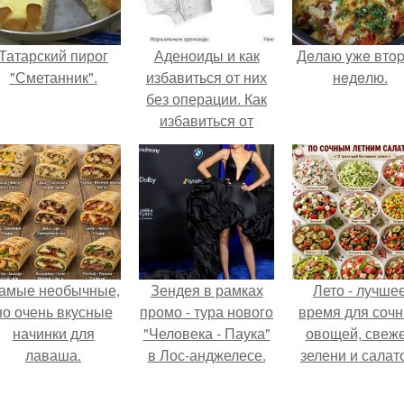
Татарский пирог
Аденоиды и как
Дeлaю yжe втo
"Сметанник".
избавиться от них
нeдeлю.
без операции. Как
избавиться от
аденоидов без
операции?
амые необычные,
Зендея в рамках
Лето - лучше
но очень вкусные
промо - тура нового
время для соч
начинки для
"Человека - Паука"
овощей, свеж
лаваша.
в Лос-анджелесе.
зелени и салат
которые готовя
буквально за