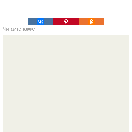
Читайте также
Силиконовые формы для выпечки, как пользоваться в
духовке. 9 правил использования силиконовых формам
для выпечки.