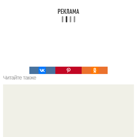
Читайте также
Жареное молоко! Необыкновенный испанский десерт.