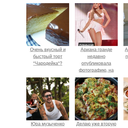
Очень вкусный и
Ариана гранде
А
быстрый торт
недавно
п
"Чародейка"?
опубликовала
фотографию, на
которой она
запечатлена вместе
с одной из своих
поклонниц.
В
Юра музыченко
Дeлaю yжe втopую