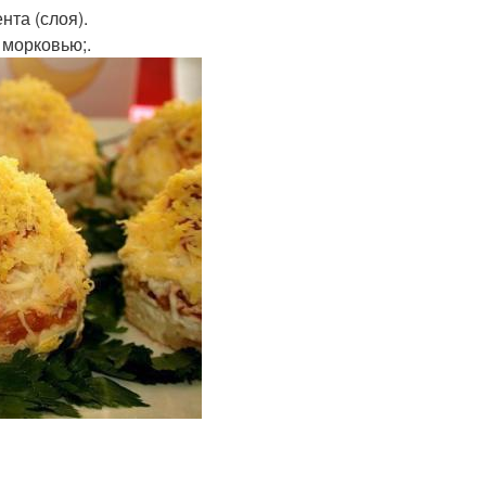
нта (слоя).
 морковью;.