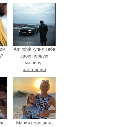
оим
Amirchik купил себе
а?
свою первую
машину -
настоящий
автомобиль мечты
для многих
автолюбителей.
ла
Мария порошина