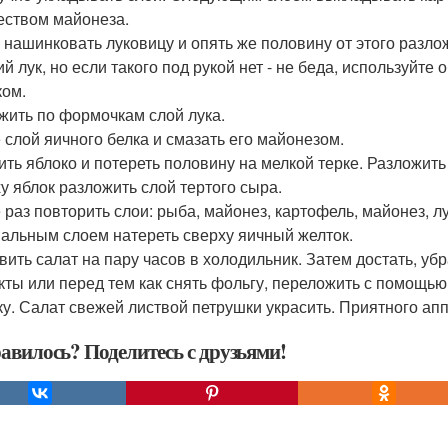
еством майонеза.
 нашинковать луковицу и опять же половину от этого разл
ий лук, но если такого под рукой нет - не беда, используйт
ком.
жить по формочкам слой лука.
 слой яичного белка и смазать его майонезом.
ить яблоко и потереть половину на мелкой терке. Разложи
у яблок разложить слой тертого сыра.
 раз повторить слои: рыба, майонез, картофель, майонез, лу
альным слоем натереть сверху яичный желток.
вить салат на пару часов в холодильник. Затем достать, уб
кты или перед тем как снять фольгу, переложить с помощью
ку. Салат свежей листвой петрушки украсить. Приятного апп
авилось? Поделитесь с друзьями!