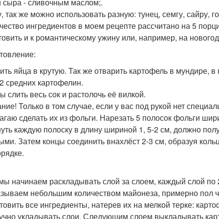
й сыра - сливочным маслом;.
у, так же можно использовать разную: тунец, семгу, сайру, г
ичество ингредиентов в моем рецепте рассчитано на 5 порци
товить и к романтическому ужину или, например, на нового
товление:
ить яйца в крутую. Так же отварить картофель в мундире, в
 2 средних картофелин.
ы слить весь сок и растолочь её вилкой.
ние! Только в том случае, если у вас под рукой нет специа
агаю сделать их из фольги. Нарезать 5 полосок фольги шири
уть каждую полоску в длину шириной 1, 5-2 см, должно полу
ыми. Затем концы соединить внахлёст 2-3 см, образуя кольц
орядке.
 мы начинаем раскладывать слой за слоем, каждый слой по 
зываем небольшим количеством майонеза, примерно пол ч
товить все ингредиенты, натерев их на мелкой терке: карто
учно укладывать слои. Следующим слоем выкладывать карт