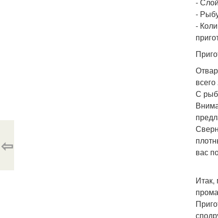
- Сло
- Рыб
- Кол
приго
Приго
Отвар
всего
С рыб
Внима
предл
Сверн
⇦
плотн
вас п
Итак,
прома
Приго
сподр