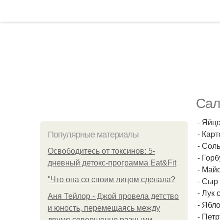
Сал
- Яйцо
- Карт
Популярные материалы
- Соль
Освободитесь от токсинов: 5-
- Гор
дневный детокс-программа Eat&Fit
- Майо
"Что она со своим лицом сделала?
- Сыр
- Лук 
Аня Тейлор - Джой провела детство
- Ябло
и юность, перемещаясь между
- Петр
двумя совершенно разными