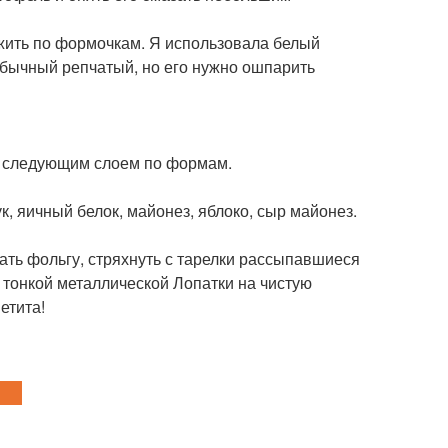
ожить по формочкам. Я использовала белый
е обычный репчатый, но его нужно ошпарить
ть следующим слоем по формам.
к, яичный белок, майонез, яблоко, сыр майонез.
рать фольгу, стряхнуть с тарелки рассыпавшиеся
 тонкой металлической Лопатки на чистую
етита!