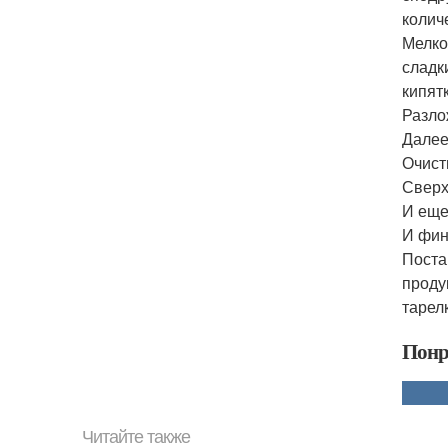
колич
Мелко
сладк
кипят
Разло
Далее
Очист
Сверх
И еще
И фин
Поста
проду
тарел
Понр
Читайте также