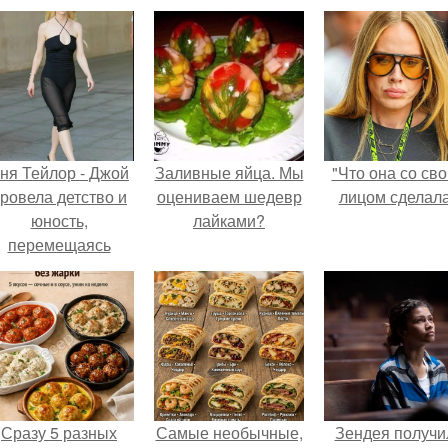
ня Тейлор - Джой
Заливные яйца. Мы
"Что она со св
ровела детство и
оцениваем шедевр
лицом сделал
юность,
лайками?
перемещаясь
между двумя
совершенно
разными
культурами -
Аргентиной и
еликобританией.
Сразу 5 разных
Самые необычные,
Зендея получи