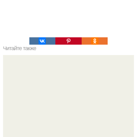
Читайте также
Медовая тыква - вкуснейший десерт.