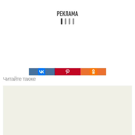
Читайте также
Век живи, век учись.