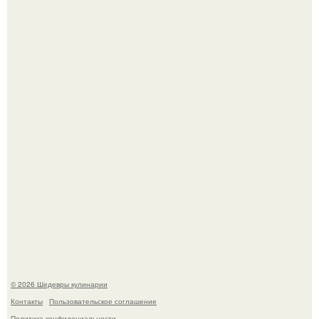
Не спешите выливать.
Токсис публично извинился перед генсухой на концерте
крида.
© 2026 Шедевры кулинарии
Контакты
Пользовательское соглашение
Политика конфидециальности