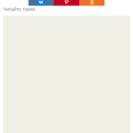
Читайте также
Крем банановый для торта. Банановый крем для торта:
три рецепта как приготовить.
Варенье - пятиминутка в 1 прием из любого вида ягод: