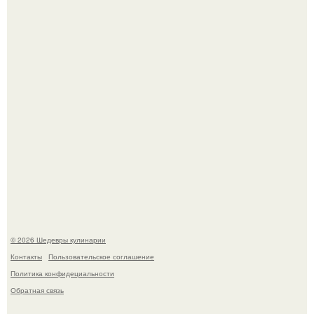
Лето - лучшее время для сочных овощей, свежей зелени
и салатов, которые готовятся буквально за несколько
минут.
Этот рецепт с первого раза даже у новичков получается.
© 2026 Шедевры кулинарии
Контакты
Пользовательское соглашение
Политика конфидециальности
Обратная связь