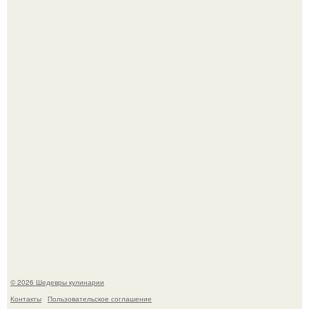
Зендея получила номинацию на премию "Эмми" в
категории "лучшая актриса в драматическом сериале" за
третий сезон "эйфории".
Мария порошина показала повзрослевшую дочь.
© 2026 Шедевры кулинарии
Контакты
Пользовательское соглашение