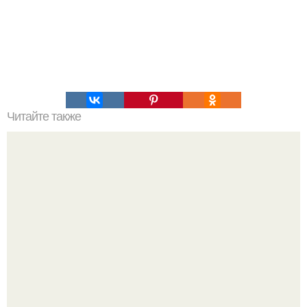
Читайте также
ЛАВАШ на мангале с сыром. Закуски для пикника: топ - 3
рецепта из лаваша на мангале на любой вкус.