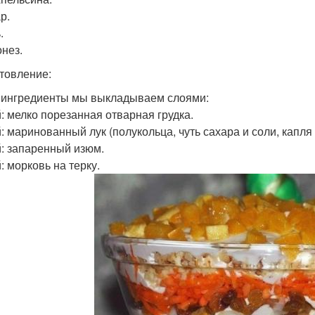
р.
.
онез.
товление:
е ингредиенты мы выкладываем слоями:
й: мелко порезанная отварная грудка.
: маринованный лук (полукольца, чуть сахара и соли, капля 
й: запаренный изюм.
: морковь на терку.