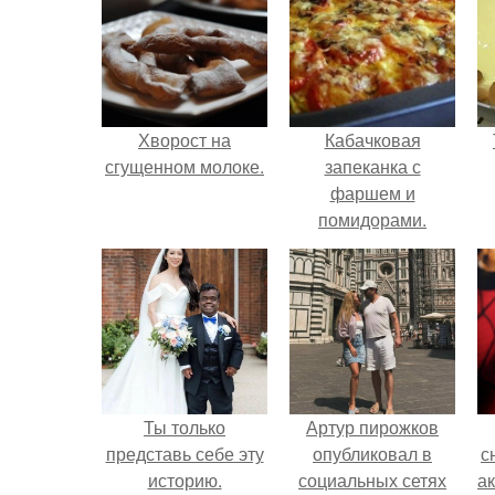
Хворост на
Кабачковая
сгущенном молоке.
запеканка с
фаршем и
помидорами.
Ты только
Артур пирожков
представь себе эту
опубликовал в
с
историю.
социальных сетях
а