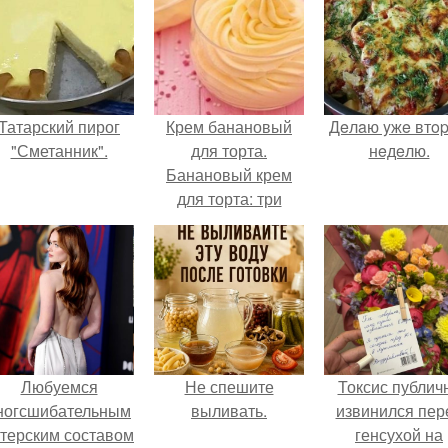
Татарский пирог
Крем банановый
Дeлaю yжe втo
"Сметанник".
для торта.
нeдeлю.
Банановый крем
для торта: три
рецепта как
приготовить.
Любуемся
Не спешите
Токсис публич
ногсшибательным
выливать.
извинился пер
ктерским составом
генсухой на