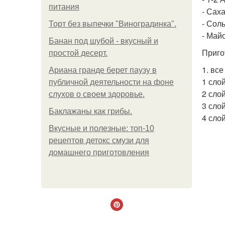
питания
- Саха
- Соль
Торт без выпечки "Виноградинка".
- Май
Банан под шубой - вкусный и
Приго
простой десерт.
1. вс
Ариана гранде берет паузу в
1 сло
публичной деятельности на фоне
2 слой
слухов о своем здоровье.
3 сло
Баклажаны как грибы.
4 слой
Вкусные и полезные: топ-10
рецептов детокс смузи для
домашнего приготовления