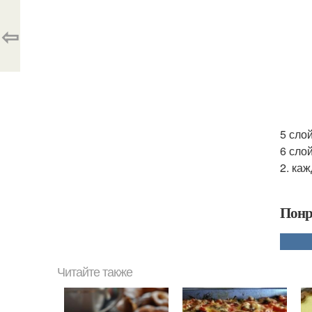
⇦
5 слой
6 сло
2. ка
Понр
Читайте также