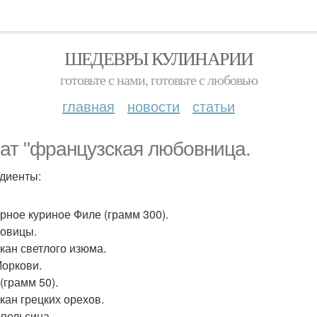
ШЕДЕВРЫ КУЛИНАРИИ
готовьте с нами, готовьте с любовью
главная
новости
статьи
ат "французская любовница.
диенты:
арное куриное Филе (грамм 300).
ковицы.
акан светлого изюма.
Моркови.
(грамм 50).
акан грецких орехов.
Апельсина.