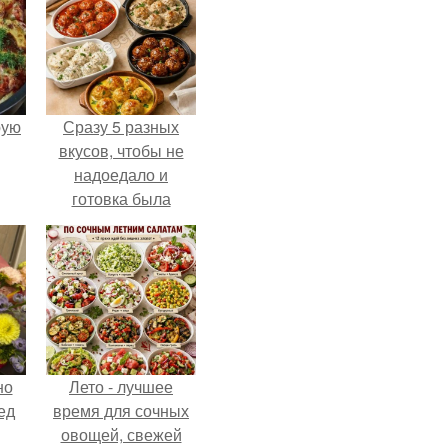
pую
Сразу 5 разных
вкусов, чтобы не
надоедало и
готовка была
проще.
но
Лето - лучшее
ед
время для сочных
овощей, свежей