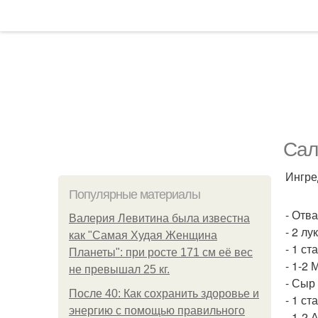
Сал
Ингре
Популярные материалы
- Отв
Валерия Левитина была известна
- 2 лу
как "Самая Худая Женщина
- 1 ст
Планеты": при росте 171 см её вес
- 1-2 
не превышал 25 кг.
- Сыр 
После 40: Как сохранить здоровье и
- 1 ст
энергию с помощью правильного
- 1-2 