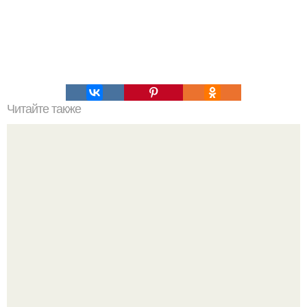
Читайте также
Крем банановый для торта. Банановый крем для торта:
три рецепта как приготовить.