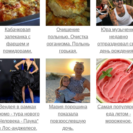
Кабачковая
Очищение
Юра музычен
запеканка с
полынью. Очистка
недавно
фаршем и
организма. Полынь
отпраздновал с
помидорами.
горькая.
день рождения
кругу самых
близких и родн
людей.
Зендея в рамках
Мария порошина
Самая популяр
ромо - тура нового
показала
еда летом -
Человека - Паука"
повзрослевшую
мороженое.
в Лос-анджелесе.
дочь.