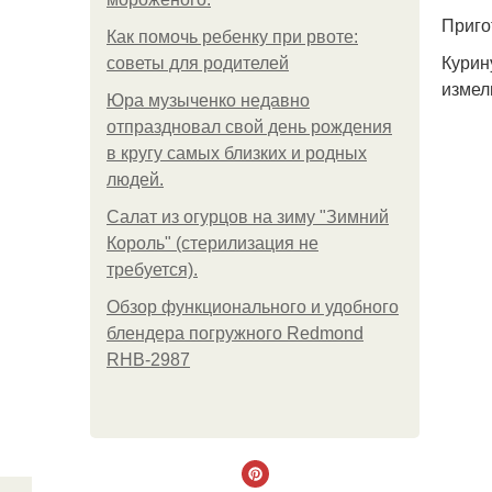
Приго
Как помочь ребенку при рвоте:
Курин
советы для родителей
измел
Юра музыченко недавно
отпраздновал свой день рождения
в кругу самых близких и родных
людей.
Салат из огурцов на зиму "Зимний
Король" (стерилизация не
требуется).
Обзор функционального и удобного
блендера погружного Redmond
RHB-2987