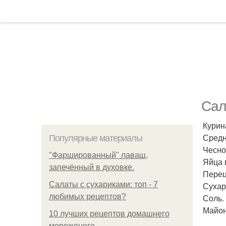
Сал
Курин
Средн
Популярные материалы
Чеснок
"Фаршированный" лаваш,
Яйца 
запечённый в духовке.
Перец
Салаты с сухариками: топ - 7
Сухар
любимых рецептов?
Соль.
Майоне
10 лучших рецептов домашнего
мороженого.