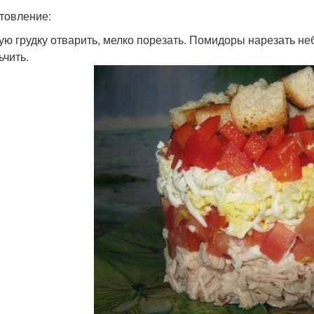
товление:
ую грудку отварить, мелко порезать. Помидоры нарезать не
ьчить.