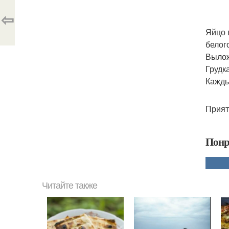
⇦
Яйцо 
белог
Вылож
Грудка
Кажды
Прият
Понр
Читайте также