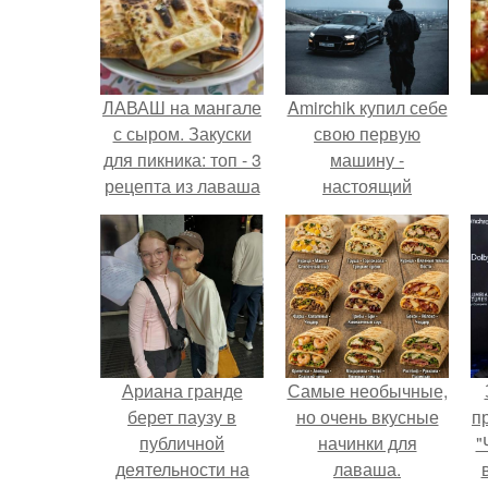
ЛАВАШ на мангале
Amirchik купил себе
с сыром. Закуски
свою первую
для пикника: топ - 3
машину -
рецепта из лаваша
настоящий
на мангале на
автомобиль мечты
любой вкус.
для многих
автолюбителей.
Ариана гранде
Самые необычные,
берет паузу в
но очень вкусные
п
публичной
начинки для
"
деятельности на
лаваша.