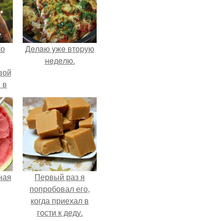
ко
Дeлaю yжe втopую
нeдeлю.
вой
 в
ых
ная
Первый раз я
попробовал его,
когда приехал в
гости к деду.