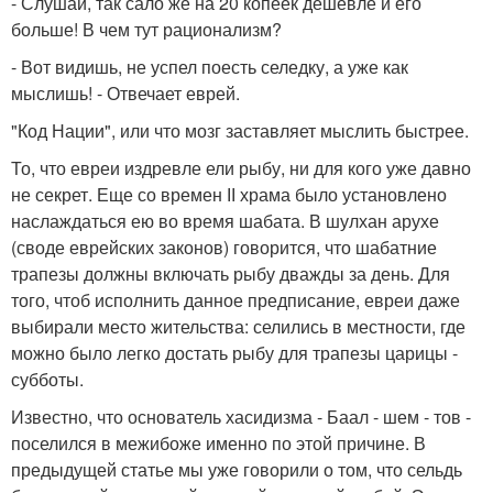
- Слушай, так сало же на 20 копеек дешевле и его
больше! В чем тут рационализм?
- Вот видишь, не успел поесть селедку, а уже как
мыслишь! - Отвечает еврей.
"Код Нации", или что мозг заставляет мыслить быстрее.
То, что евреи издревле ели рыбу, ни для кого уже давно
не секрет. Еще со времен ІІ храма было установлено
наслаждаться ею во время шабата. В шулхан арухе
(своде еврейских законов) говорится, что шабатние
трапезы должны включать рыбу дважды за день. Для
того, чтоб исполнить данное предписание, евреи даже
выбирали место жительства: селились в местности, где
можно было легко достать рыбу для трапезы царицы -
субботы.
Известно, что основатель хасидизма - Баал - шем - тов -
поселился в межибоже именно по этой причине. В
предыдущей статье мы уже говорили о том, что сельдь