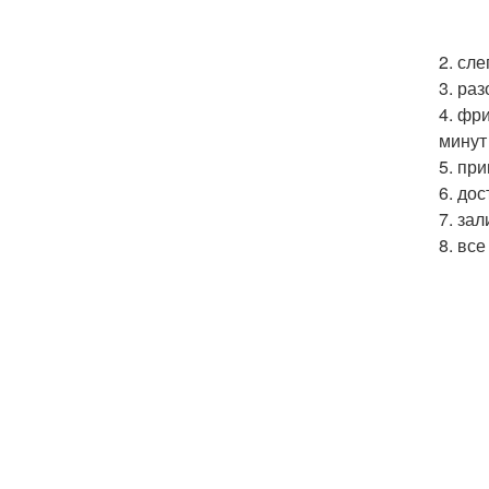
2. сл
3. ра
4. фр
минут
5. при
6. до
7. за
8. вс