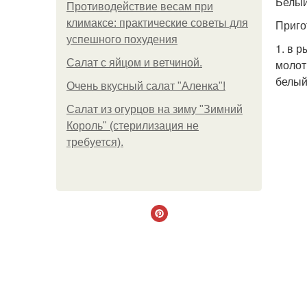
Белый
Противодействие весам при
климаксе: практические советы для
Приго
успешного похудения
1. в 
Салат с яйцом и ветчиной.
молот
белый
Очень вкусный салат "Аленка"!
Салат из огурцов на зиму "Зимний
Король" (стерилизация не
требуется).