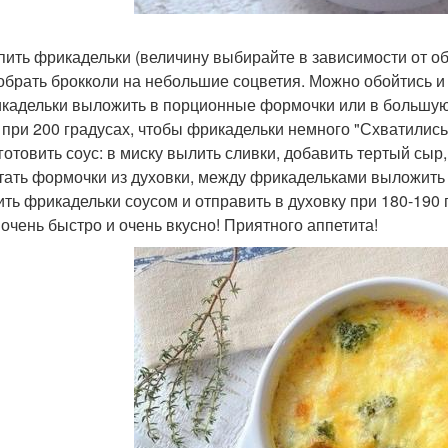
епить фрикадельки (величину выбирайте в зависимости от о
зобрать брокколи на небольшие соцветия. Можно обойтись и 
икадельки выложить в порционные формочки или в большую 
 при 200 градусах, чтобы фрикадельки немного "Схватились
готовить соус: в миску вылить сливки, добавить тертый сыр,
стать формочки из духовки, между фрикадельками выложить
лить фрикадельки соусом и отправить в духовку при 180-190 
е очень быстро и очень вкусно! Приятного аппетита!