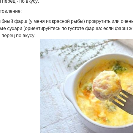
 перец - по вкусу.
товление:
рыбный фарш (у меня из красной рыбы) прокрутить или очен
ые сухари (ориентируйтесь по густоте фарша: если фарш жи
 перец по вкусу.