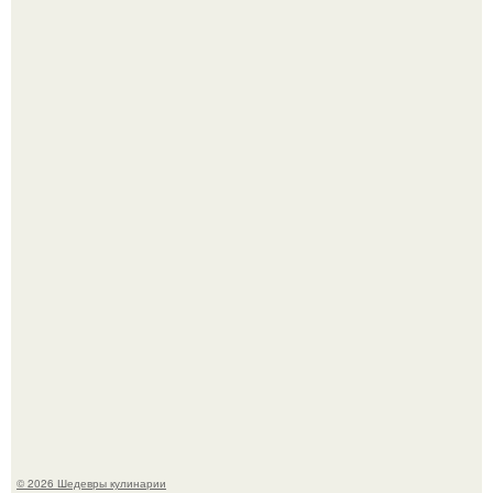
Зендея получила номинацию на премию "Эмми" в
категории "лучшая актриса в драматическом сериале" за
третий сезон "эйфории".
Мария порошина показала повзрослевшую дочь.
© 2026 Шедевры кулинарии