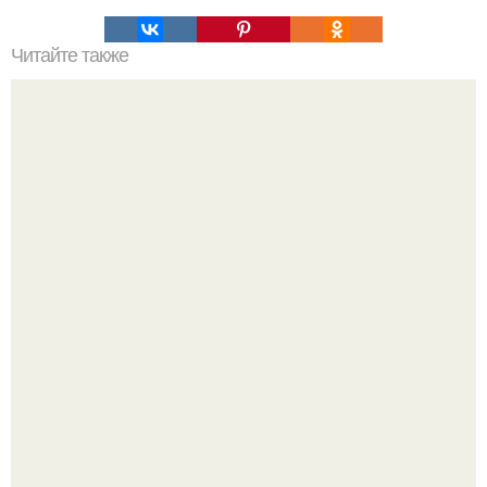
Читайте также
Помидоры на зиму "Пальчики Оближешь".
Варенье - пятиминутка в 1 прием из любого вида ягод: