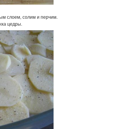
м слоем, солим и перчим.
жка цедры.