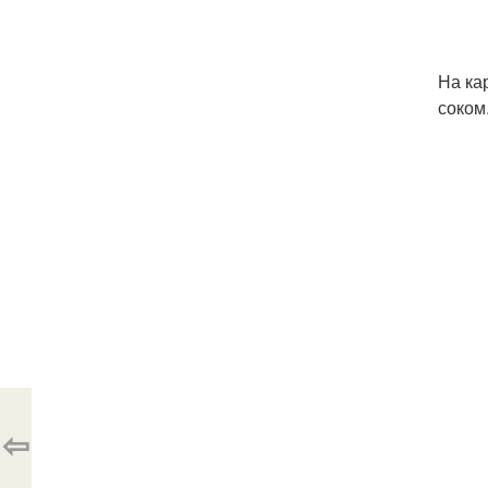
На ка
соком
⇦