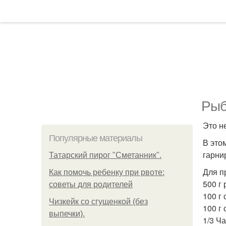
Рыб
Это н
Популярные материалы
В это
гарни
Татарский пирог "Сметанник".
Для п
Как помочь ребенку при рвоте:
500 г
советы для родителей
100 г 
Чизкейк со сгущенкой (без
100 г 
выпечки).
1/3 Ча