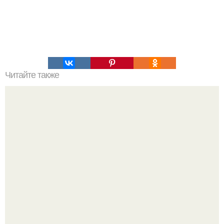
Читайте также
Быстрые пирожки на кефире готовятся моментально
рецепт.