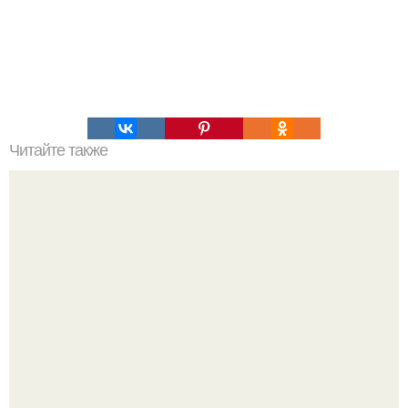
Читайте также
Хлеб цельнозерновой это, какой. Цельнозерновой хлеб.
Настоящий цельнозерновой хлеб очень для здоровья
полезен.