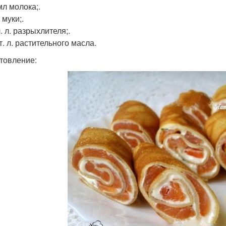
мл молока;.
г муки;.
 ч. л. разрыхлителя;.
ст. л. растительного масла.
товление: