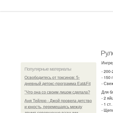
Рул
Ингре
Популярные материалы
- 200
- 150
Освободитесь от токсинов: 5-
- Све
дневный детокс-программа Eat&Fit
Для б
"Что она со своим лицом сделала?
- 2 яй
Аня Тейлор - Джой провела детство
- 1 ст.
и юность, перемещаясь между
- Щепо
двумя совершенно разными