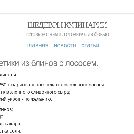
ШЕДЕВРЫ КУЛИНАРИИ
готовьте с нами, готовьте с любовью
главная
новости
статьи
етики из блинов с лососем.
диенты:
-250 г маринованного или малосольного лосося;.
 г плавленного сливочного сыра;.
жий укроп - по желанию.
линов:
ца;.
 л. сахара;.
тка соли;.