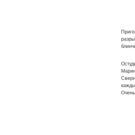
Приго
разры
блинч
Остуд
Марин
Сверн
кажды
Очень