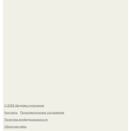
деду.
Лето - лучшее время для сочных овощей, свежей зелени
и салатов, которые готовятся буквально за несколько
минут.
© 2026 Шедевры кулинарии
Контакты
Пользовательское соглашение
Политика конфидециальности
Обратная связь