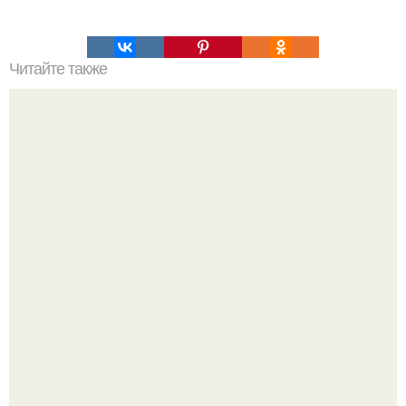
Читайте также
Amirchik купил себе свою первую машину - настоящий
автомобиль мечты для многих автолюбителей.