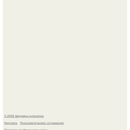
Лето - лучшее время для сочных овощей, свежей зелени
и салатов, которые готовятся буквально за несколько
минут.
Этот рецепт с первого раза даже у новичков получается.
© 2026 Шедевры кулинарии
Контакты
Пользовательское соглашение
Политика конфидециальности