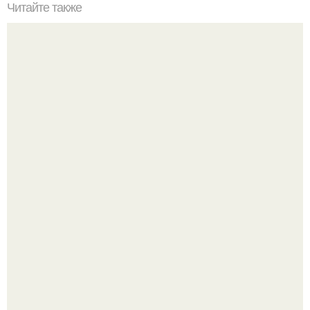
Читайте также
Салат леди - очень вкусно и мега быстро.
Кабачковая запеканка с фаршем и помидорами.