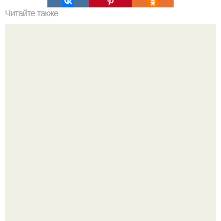
Читайте также
Рулет по госту?
Варенье - пятиминутка в 1 прием из любого вида ягод:
никакой длительной варки, все витамины на месте!