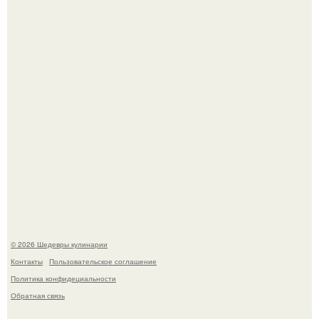
Сын Луи де фюнеса, который выбрал свой путь.
Первый раз я попробовал его, когда приехал в гости к
деду.
© 2026 Шедевры кулинарии
Контакты
Пользовательское соглашение
Политика конфидециальности
Обратная связь