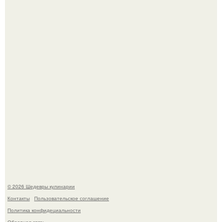
Зендея получила номинацию на премию "Эмми" в
категории "лучшая актриса в драматическом сериале" за
третий сезон "эйфории".
Самая популярная еда летом - мороженое.
© 2026 Шедевры кулинарии
Контакты
Пользовательское соглашение
Политика конфидециальности
Обратная связь