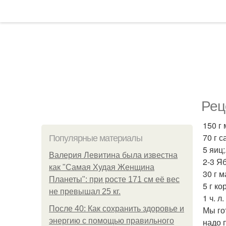
Рец
150 г 
70 г с
Популярные материалы
5 яиц;
Валерия Левитина была известна
2-3 Яб
как "Самая Худая Женщина
30 г м
Планеты": при росте 171 см её вес
5 г ко
не превышал 25 кг.
1 ч. л
После 40: Как сохранить здоровье и
Мы го
энергию с помощью правильного
надо 