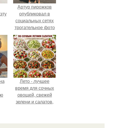
Артур пирожков
эту
опубликовал в
социальных сетях
трогательное фото
с супругой
Анжеликой,
сделанное во
время их недавнего
путешествия в
Италию.
на
Лето - лучшее
время для сочных
ую
овощей, свежей
зелени и салатов,
которые готовятся
буквально за
несколько минут.