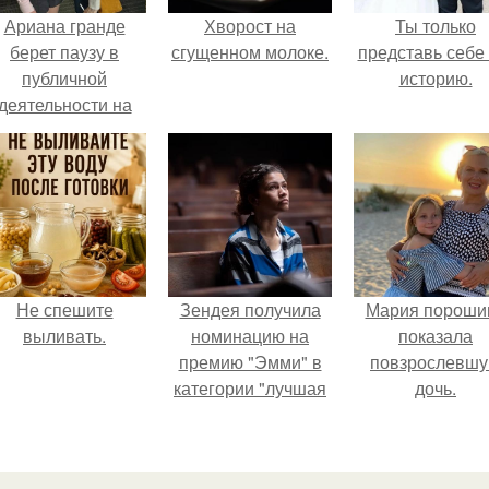
Ариана гранде
Хворост на
Ты только
берет паузу в
сгущенном молоке.
представь себе 
публичной
историю.
деятельности на
фоне слухов о
своем здоровье.
Не спешите
Зендея получила
Мария пороши
выливать.
номинацию на
показала
премию "Эмми" в
повзрослевш
категории "лучшая
дочь.
актриса в
драматическом
сериале" за третий