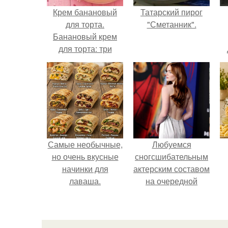
Крем банановый
Татарский пирог
для торта.
"Сметанник".
Банановый крем
для торта: три
рецепта как
приготовить.
Самые необычные,
Любуемся
но очень вкусные
сногсшибательным
начинки для
актерским составом
лаваша.
на очередной
премьере нового
человека - паука.