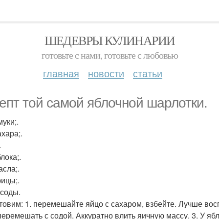
ШЕДЕВРЫ КУЛИНАРИИ
готовьте с нами, готовьте с любовью
главная
новости
статьи
епт той самой яблочной шарлотки.
муки;.
ахара;.
.
лока;.
асла;.
рицы;.
. соды.
товим: 1. перемешайте яйцо с сахаром, взбейте. Лучше вос
перемешать с содой. Аккуратно влить яичную массу. 3. У яб