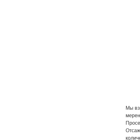
Мы вз
мерен
Просе
Отсаж
колич