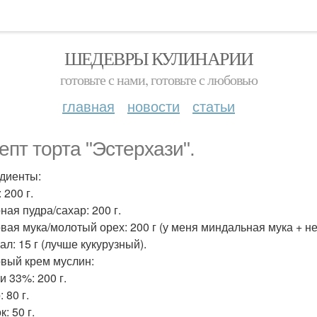
ШЕДЕВРЫ КУЛИНАРИИ
готовьте с нами, готовьте с любовью
главная
новости
статьи
епт торта "Эстерхази".
диенты:
 200 г.
ная пудра/сахар: 200 г.
вая мука/молотый орех: 200 г (у меня миндальная мука + не
л: 15 г (лучше кукурузный).
вый крем муслин:
и 33%: 200 г.
 80 г.
: 50 г.