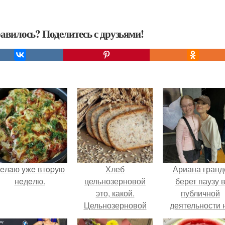
авилось? Поделитесь с друзьями!
eлaю yжe втopую
Хлеб
Ариана гранд
нeдeлю.
цельнозерновой
берет паузу 
это, какой.
публичной
Цельнозерновой
деятельности 
хлеб. Настоящий
фоне слухов 