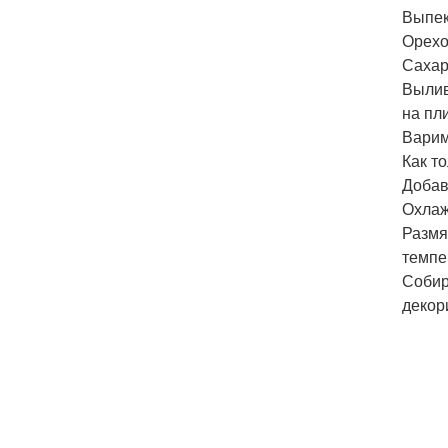
Выпек
Орехо
Сахар
Вылив
на пли
Варим
Как т
Добав
Охлаж
Размя
темпе
Собир
декор