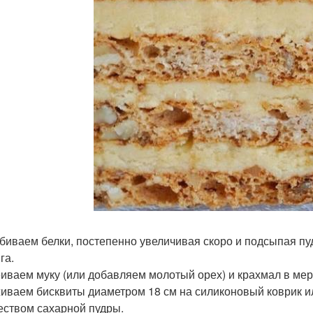
биваем белки, постепенно увеличивая скоро и подсыпая пуд
га.
иваем муку (или добавляем молотый орех) и крахмал в ме
иваем бисквиты диаметром 18 см на силиконовый коврик 
еством сахарной пудры.