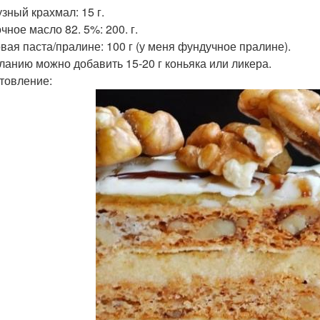
узный крахмал: 15 г.
чное масло 82. 5%: 200. г.
вая паста/пралине: 100 г (у меня фундучное пралине).
ланию можно добавить 15-20 г коньяка или ликера.
товление: