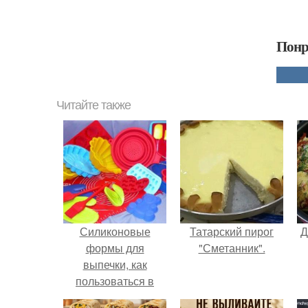
Понр
Читайте также
Силиконовые
Татарский пирог
Д
формы для
"Сметанник".
выпечки, как
пользоваться в
духовке. 9 правил