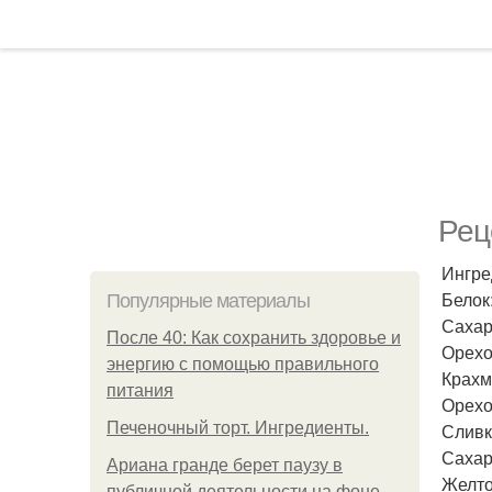
Рец
Ингре
Белок:
Популярные материалы
Сахар
После 40: Как сохранить здоровье и
Орехо
энергию с помощью правильного
Крахма
питания
Орехо
Печеночный торт. Ингредиенты.
Сливк
Сахар:
Ариана гранде берет паузу в
Желток
публичной деятельности на фоне