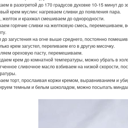
аем в разогретой до 170 градусов духовке 10-15 минут до з
вый крем муслин: нагреваем сливки до появления пара.
, желток и крахмал смешиваем до однородности.
аем горячие сливки на желтковую смесь, перемешиваем, во
ту.
 до загустения на огне выше среднего, постоянно помешив
олько крем загустел, переливаем его в другую мисочку.
ляем ореховую пасту, перемешиваем.
даем крем до комнатной температуры, можно убрать в холо
гченное сливочное масло взбиваем на низкой скорости, по
ратуры.
аем торт, прослаивая коржи кремом, выравниванием и уби
ируем темным и белым шоколадом, можно посыпать минда