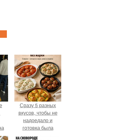
е
Сразу 5 разных
в
вкусов, чтобы не
надоедало и
на
готовка была
о
проще.