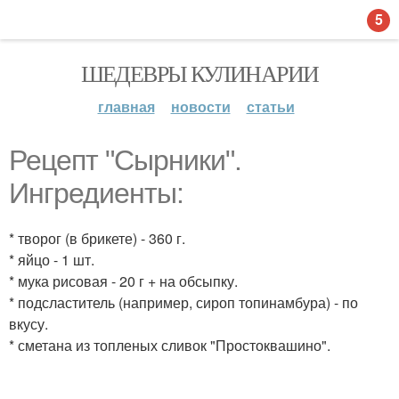
5
ШЕДЕВРЫ КУЛИНАРИИ
главная
новости
статьи
Рецепт "Сырники".
Ингредиенты:
* творог (в брикете) - 360 г.
* яйцо - 1 шт.
* мука рисовая - 20 г + на обсыпку.
* подсластитель (например, сироп топинамбура) - по
вкусу.
* сметана из топленых сливок "Простоквашино".