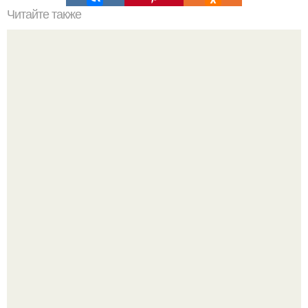
Читайте также
Быстрые пирожки на кефире - готовятся моментально.
Варенье - пятиминутка в 1 прием из любого вида ягод:
никакой длительной варки, все витамины на месте!