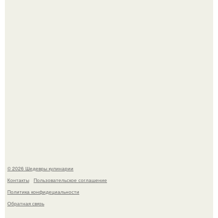
Мария порошина показала повзрослевшую дочь.
Сын Луи де фюнеса, который выбрал свой путь.
© 2026 Шедевры кулинарии
Контакты
Пользовательское соглашение
Политика конфидециальности
Обратная связь