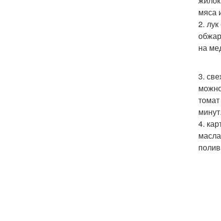
жилок
мяса 
2. лу
обжар
на ме
3. св
можно
томат
минут
4. ка
масла
полив