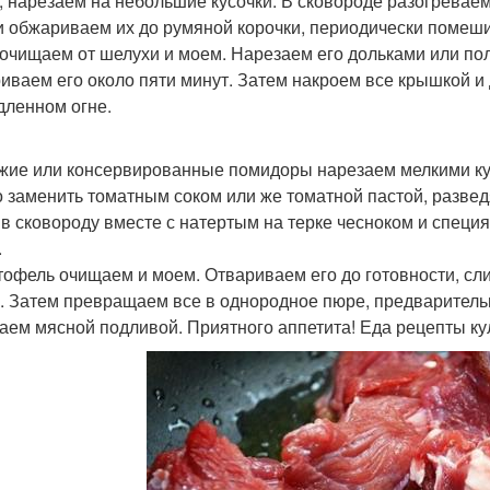
, нарезаем на небольшие кусочки. В сковороде разогревае
и обжариваем их до румяной корочки, периодически помеш
к очищаем от шелухи и моем. Нарезаем его дольками или по
иваем его около пяти минут. Затем накроем все крышкой и 
дленном огне.
ежие или консервированные помидоры нарезаем мелкими ку
 заменить томатным соком или же томатной пастой, разве
 в сковороду вместе с натертым на терке чесноком и специ
.
ртофель очищаем и моем. Отвариваем его до готовности, сл
. Затем превращаем все в однородное пюре, предваритель
аем мясной подливой. Приятного аппетита! Еда рецепты ку