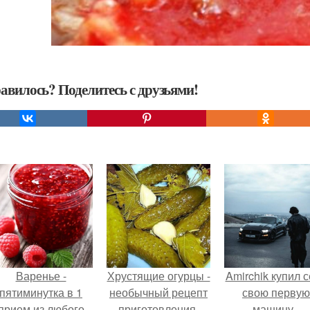
авилось? Поделитесь с друзьями!
Варенье -
Хрустящие огурцы -
Amirchik купил 
пятиминутка в 1
необычный рецепт
свою первую
прием из любого
приготовления.
машину -