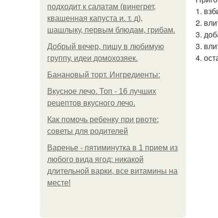
подходит к салатам (винегрет,
1. взб
квашенная капуста и. т. д),
2. вл
шашлыку, первым блюдам, грибам.
3. доб
3. вли
Добрый вечер, пишу в любимую
4. ос
группу, идеи домохозяек.
Банановый торт. Ингредиенты:
Вкусное лечо. Топ - 16 лучших
рецептов вкусного лечо.
Как помочь ребенку при рвоте:
советы для родителей
Варенье - пятиминутка в 1 прием из
любого вида ягод: никакой
длительной варки, все витамины на
месте!