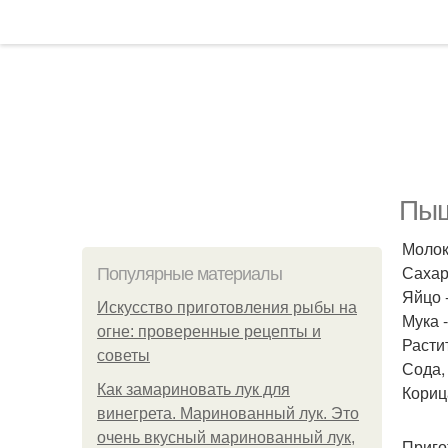
Пыш
Молоко
Сахар 
Популярные материалы
Яйцо -
Искусство приготовления рыбы на
Мука -
огне: проверенные рецепты и
Растит
советы
Сода,
Как замариновать лук для
Кориц
винегрета. Маринованный лук. Это
очень вкусный маринованный лук,
Приго