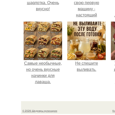
шарлотка. Очень
свою первую
вкусно!
машину -
настоящий
автомобиль мечты
для многих
автолюбителей.
Самые необычные,
Не спешите
но очень вкусные
выливать.
начинки для
лаваша.
© 2026 Шедевры кулинарии
К