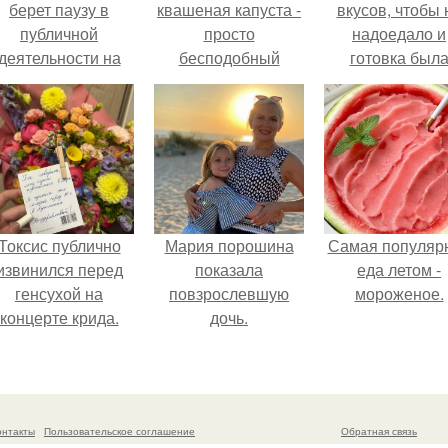
берет паузу в
квашеная капуста -
вкусов, чтобы 
публичной
просто
надоедало и
деятельности на
бесподобный
готовка был
фоне слухов о
рецепт!
проще.
своем здоровье.
Токсис публично
Мария порошина
Самая популяр
извинился перед
показала
еда летом -
генсухой на
повзрослевшую
мороженое.
концерте крида.
дочь.
онтакты
Пользовательское соглашение
Обратная связь