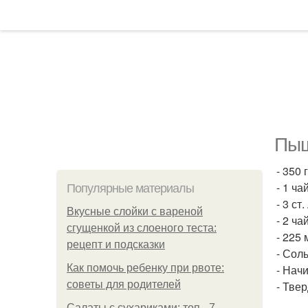
Пыш
- 350 
- 1 ча
Популярные материалы
- 3 ст
Вкусные слойки с вареной
- 2 ч
сгущенкой из слоеного теста:
- 225
рецепт и подсказки
- Соль
Как помочь ребенку при рвоте:
- Начи
советы для родителей
- Тве
Салаты с сухариками: топ - 7