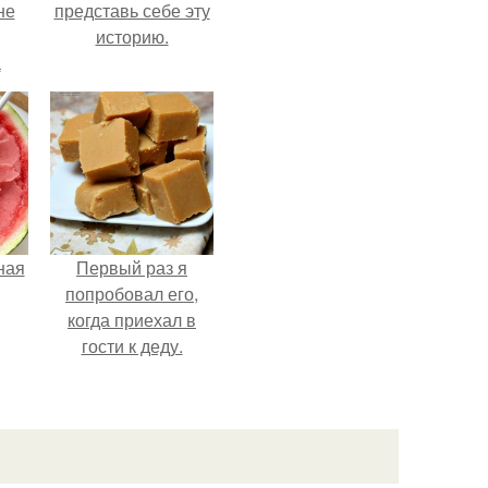
не
представь себе эту
историю.
а
ная
Первый раз я
попробовал его,
когда приехал в
гости к деду.