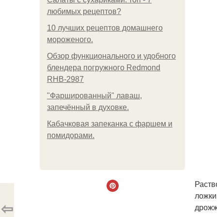
любимых рецептов?
10 лучших рецептов домашнего
мороженого.
Обзор функционального и удобного
блендера погружного Redmond
RHB-2987
"Фаршированный" лаваш,
запечённый в духовке.
Кабачковая запеканка с фаршем и
помидорами.
Раств
ложки
⇦
дрожж