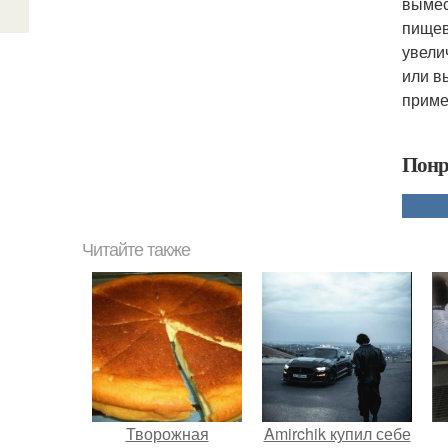
вымес
пищев
увели
или в
приме
Понр
Читайте также
Творожная
Amirchik купил себе