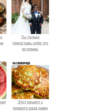
ых
Ты только
не
представь себе эту
историю.
а
ная
Этот рецепт с
первого раза даже