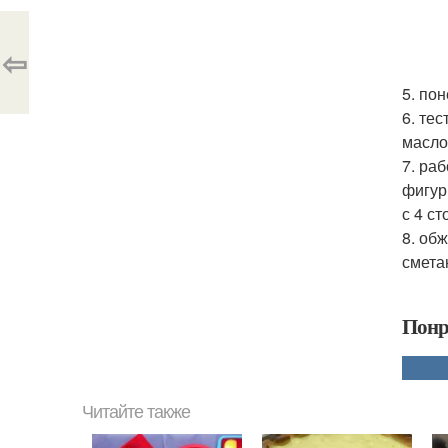
⇦
5. по
6. те
масло
7. ра
фигур
с 4 с
8. об
смета
Понр
Читайте также