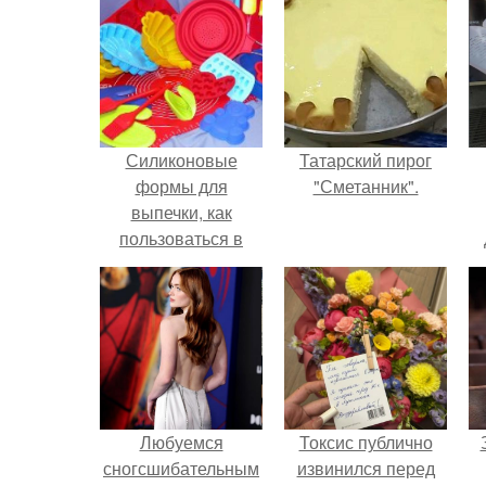
Силиконовые
Татарский пирог
формы для
"Сметанник".
выпечки, как
пользоваться в
духовке. 9 правил
использования
силиконовых
формам для
выпечки.
Любуемся
Токсис публично
сногсшибательным
извинился перед