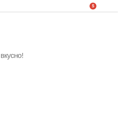
5
вкусно!