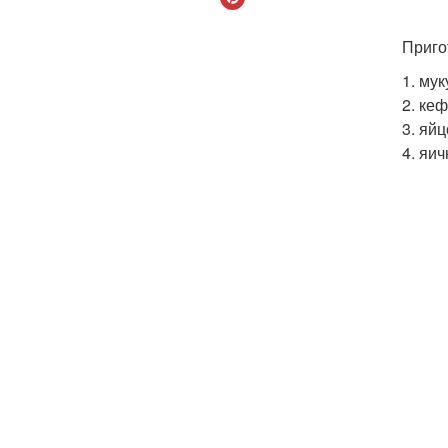
Приго
1. му
2. ке
3. яй
4. яи