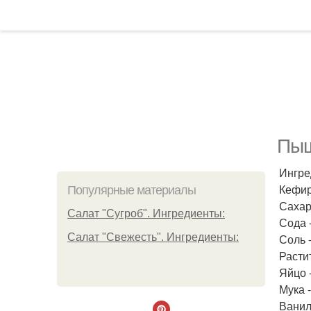
Пыш
Ингре
Кефир 
Популярные материалы
Сахар 
Салат "Сугроб". Ингредиенты:
Сода -
Салат "Свежесть". Ингредиенты:
Соль - 
Растит
Яйцо -
Мука -
Ванили