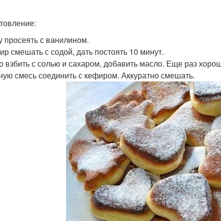
товление:
ку просеять с ванилином.
фир смешать с содой, дать постоять 10 минут.
цо взбить с солью и сахаром, добавить масло. Еще раз хоро
чную смесь соединить с кефиром. Аккуратно смешать.