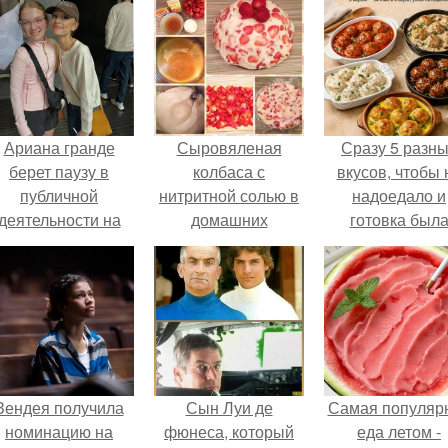
Ариана гранде
Сыровяленая
Сразу 5 разн
берет паузу в
колбаса с
вкусов, чтобы 
публичной
нитритной солью в
надоедало и
деятельности на
домашних
готовка был
фоне слухов о
условиях. Мы
проще.
своем здоровье.
готовим сами:
сыровяленая
домашняя колбаса.
Зендея получила
Сын Луи де
Самая популяр
номинацию на
фюнеса, который
еда летом -