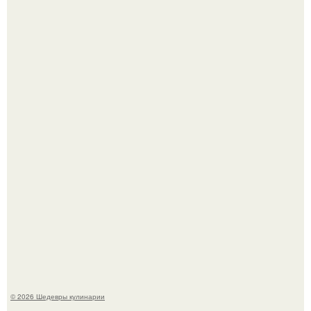
Самая популярная еда летом - мороженое.
Первый раз я попробовал его, когда приехал в гости к
деду.
© 2026 Шедевры кулинарии