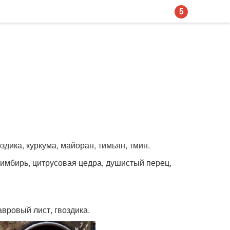
5
здика, куркума, майоран, тимьян, тмин.
с, имбирь, цитрусовая цедра, душистый перец,
.
авровый лист, гвоздика.