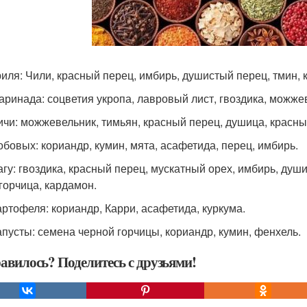
риля: Чили, красный перец, имбирь, душистый перец, тмин, 
аринада: соцветия укропа, лавровый лист, гвоздика, можже
ичи: можжевельник, тимьян, красный перец, душица, красн
обовых: кориандр, кумин, мята, асафетида, перец, имбирь.
агу: гвоздика, красный перец, мускатный орех, имбирь, душ
 горчица, кардамон.
артофеля: кориандр, Карри, асафетида, куркума.
апусты: семена черной горчицы, кориандр, кумин, фенхель.
авилось? Поделитесь с друзьями!