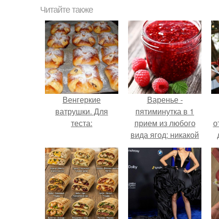
Читайте также
Венгеркие
Варенье -
ватрушки. Для
пятиминутка в 1
теста:
прием из любого
о
вида ягод: никакой
длительной варки,
все витамины на
месте!