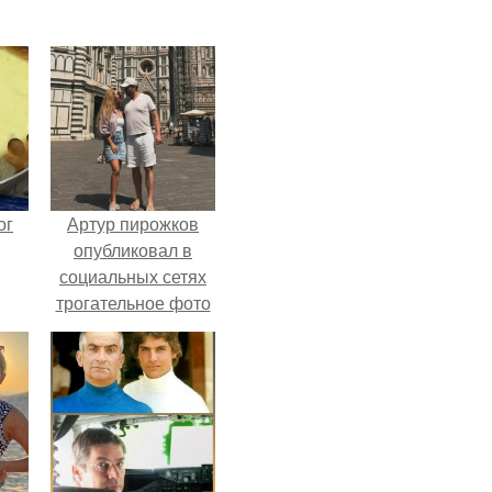
ог
Артур пирожков
опубликовал в
социальных сетях
трогательное фото
с супругой
Анжеликой,
сделанное во
время их недавнего
путешествия в
Италию.