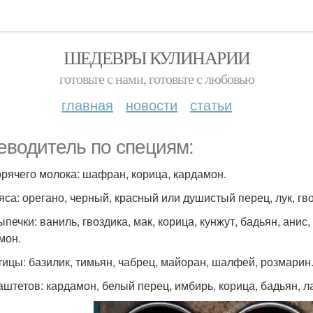
ШЕДЕВРЫ КУЛИНАРИИ
готовьте с нами, готовьте с любовью
главная
новости
статьи
еводитель по специям:
орячего молока: шафран, корица, кардамон.
яса: орегано, черный, красный или душистый перец, лук, гво
ыпечки: ваниль, гвоздика, мак, корица, кунжут, бадьян, ани
мон.
тицы: базилик, тимьян, чабрец, майоран, шалфей, розмарин
аштетов: кардамон, белый перец, имбирь, корица, бадьян, л