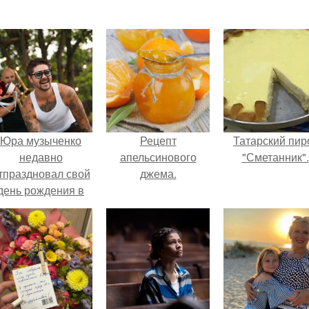
Юра музыченко
Рецепт
Татарский пир
недавно
апельсинового
"Сметанник".
тпраздновал свой
джема.
день рождения в
кругу самых
близких и родных
людей.