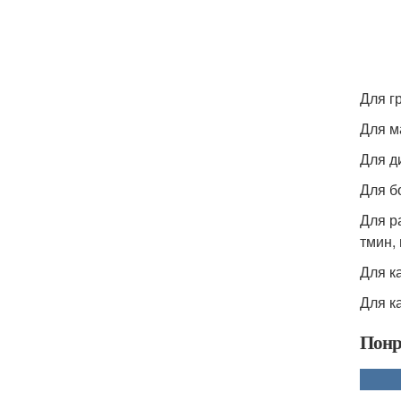
Для г
Для м
Для д
Для б
Для р
тмин,
Для к
Для к
Понр