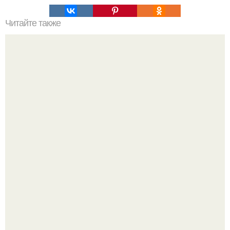
Читайте также
Помидоры по-корейски. На следующий день еще
вкуснее!
"Что она со своим лицом сделала?